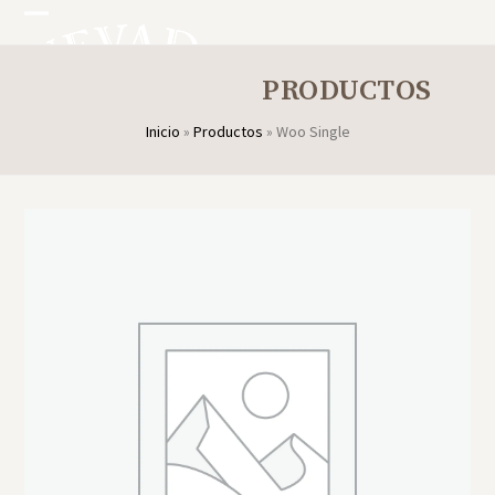
Skip
Open
Close
to
mobile
mobile
content
PRODUCTOS
menu
menu
Inicio
»
Productos
»
Woo Single